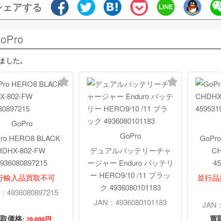
シェアする
oPro
しました。
GoPro
GoPro
Pro HERO8 BLACK
GoPr
HDHX-802-FW
デュアルバッテリーチャ
CH
936080897215
ージャー Enduro バッテリ
45
ー HERO9/10 /11 ブラッ
行輸入品買取不可
並行品扱
ク 4936080101183
：4936080897215
JAN：4936080101183
JAN：
取価格:
買
20,000円