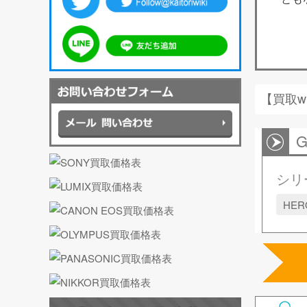
【買取w
G
シリ
HER