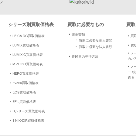
シリーズ別買取価格表
買取に必要なもの
買取
確認書類
LEICA DG買取価格表
買取
・
買取に必要な個人書類
LUMIX買取価格表
買
・
買取に必要な法人書類
メ
LUMIX G買取価格表
住民票の発行方法
カバ
M.ZUIKO買取価格表
ノ
ー 
HERO買取価格表
送る
Everio買取価格表
EOS買取価格表
EF L買取価格表
Dシリーズ買取価格表
1 NIKKOR買取価格表