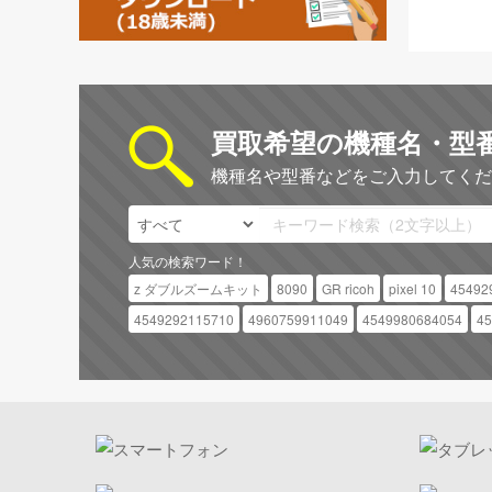
買取希望の機種名・型
機種名や型番などをご入力してくだ
人気の検索ワード！
z ダブルズームキット
8090
GR ricoh
pixel 10
45492
4549292115710
4960759911049
4549980684054
45