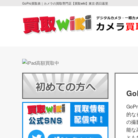
GoPro買取表｜カメラの買取専門店【買取wiki】東京-西日暮里
G
Go
的な
の撮
能な
とも