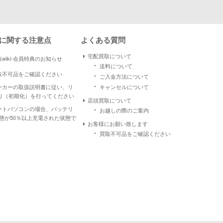
に関する注意点
よくある質問
宅配買取について
wiki-会員特典のお知らせ
・
送料について
取不可品をご確認ください
・
ご入金方法について
・
ーカーの取扱説明書に従い、リ
キャンセルについて
リ（初期化）を行ってください
店頭買取について
・
ートパソコンの場合、バッテリ
お越しの際のご案内
状態が50％以上充電された状態で
お客様にお願い致します
・
買取不可品をご確認ください