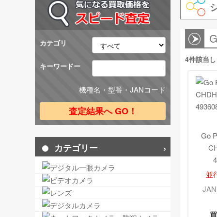
G
カテゴリ
4件該当
キーワードー
機種名・型番・JANコード
Go 
C
カテゴリー
4
並
JAN
買