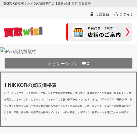
1 NIKKOR買取表｜カメラの買取専門店【買取wiki】東京-西日暮里
会員登録
ログイン
ナビゲーション
1 NIKKORの買取価格表
パワードライブズームを搭載した交換レンズで世界初の電動レンズバリアーを内蔵することで素早い撮影レスポンス
を実現し、キャップレスによってレンズキャップの着脱の手間を省いています。また、パワードライブ機構やVR（手
ブレ補正）機能を搭載して快適な動画撮影もサポートしてくれるのは嬉しい所。コンパクトな設計と沈胴機構の採用
により、気軽に持ち運べる携帯性を発揮しています。抜群の機動力と描写力で、撮影シーンを選ばないのが特徴で
す。