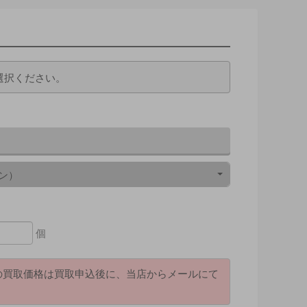
選択ください。
ン）
個
の買取価格は買取申込後に、当店からメールにて
。