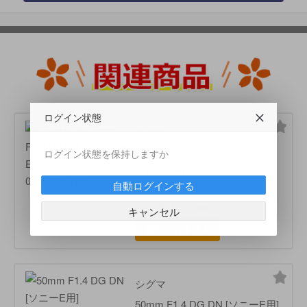
ログイン状態
シグマ
SIGMA 24-70mm F2.8 DGDN
ログイン状態を保持しますか
Art ソニーEマウント
自動ログインする
0085126578657
買取価格:
122000円
キャンセル
買取のお申込み
シグマ
50mm F1.4 DG DN [ソニーE用]