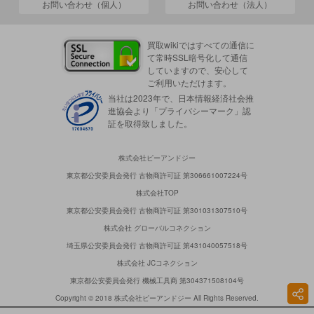
お問い合わせ（個人）
お問い合わせ（法人）
買取wikiではすべての通信に
て常時SSL暗号化して通信
していますので、安心して
ご利用いただけます。
当社は2023年で、日本情報経済社会推
進協会より「プライバシーマーク」認
証を取得致しました。
株式会社ピーアンドジー
東京都公安委員会発行 古物商許可証 第306661007224号
株式会社TOP
東京都公安委員会発行 古物商許可証 第301031307510号
株式会社 グローバルコネクション
埼玉県公安委員会発行 古物商許可証 第431040057518号
株式会社 JCコネクション
東京都公安委員会発行 機械工具商 第304371508104号
Copyright © 2018 株式会社ピーアンドジー All Rights Reserved.